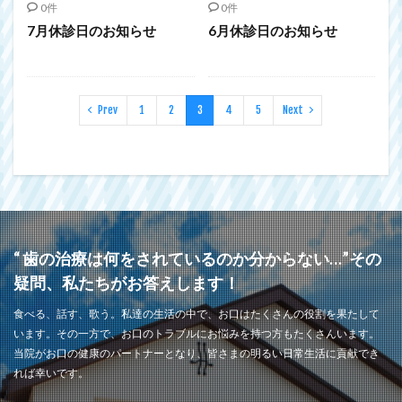
0件
0件
7月休診日のお知らせ
6月休診日のお知らせ
Prev
1
2
3
4
5
Next
“ 歯の治療は何をされているのか分からない…”その
疑問、私たちがお答えします！
食べる、話す、歌う。私達の生活の中で、お口はたくさんの役割を果たして
います。その一方で、お口のトラブルにお悩みを持つ方もたくさんいます。
当院がお口の健康のパートナーとなり、皆さまの明るい日常生活に貢献でき
れば幸いです。